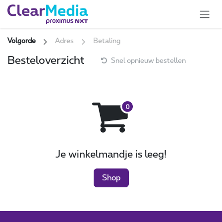
Overslaan naar inhoud
Volgorde
Adres
Betaling
Besteloverzicht
Snel opnieuw bestellen
Je winkelmandje is leeg!
Shop